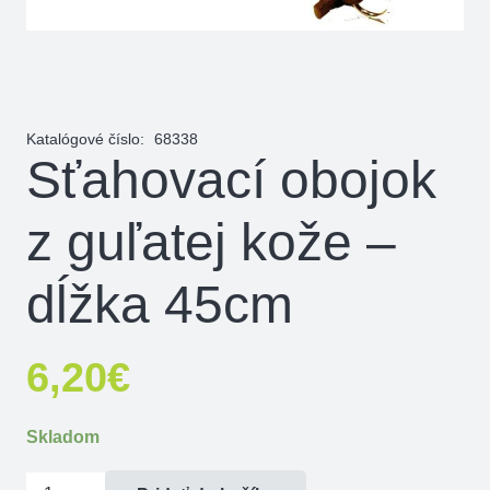
Katalógové číslo:
68338
Sťahovací obojok
z guľatej kože –
dĺžka 45cm
6,20
€
Skladom
množstvo