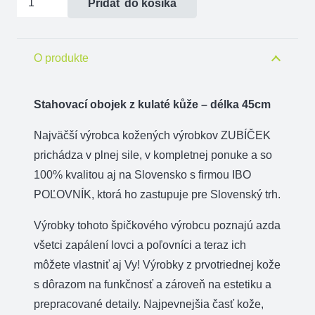
Pridať do košíka
Sťahovací
obojok
z
O produkte
guľatej
kože
Stahovací obojek
z
kulaté
kůže
–
délka 45cm
-
Najväčší výrobca kožených výrobkov ZUBÍČEK
dĺžka
prichádza v plnej sile, v kompletnej ponuke a so
45cm
100% kvalitou aj na Slovensko s firmou IBO
POĽOVNÍK, ktorá ho zastupuje pre Slovenský trh.
Výrobky tohoto špičkového výrobcu poznajú azda
všetci zapálení lovci a poľovníci a teraz ich
môžete vlastniť aj Vy! Výrobky z prvotriednej kože
s dôrazom na funkčnosť a zároveň na estetiku a
prepracované detaily. Najpevnejšia časť kože,