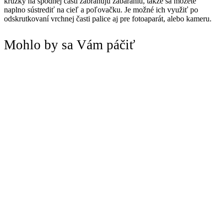
krúžky na spodnej časti zabraňujú zabáraniu, takže sa môžete
naplno sústrediť na cieľ a poľovačku. Je možné ich využiť po
odskrutkovaní vrchnej časti palice aj pre fotoaparát, alebo kameru.
Mohlo by sa Vám páčiť