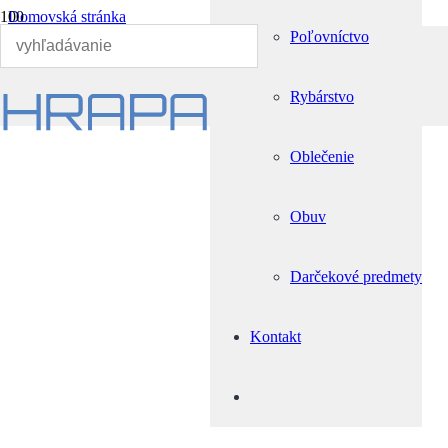
Domovská stránka
Poľovníctvo
Poľovníctvo
Strelecké palice a slúchadlá
Strelecká palica BIPOD
Rybárstvo
Oblečenie
Obuv
Darčekové predmety
Kontakt