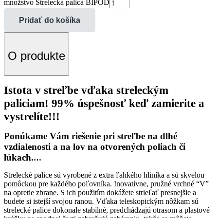
množstvo Strelecká palica BIPOD
Pridať do košíka
O produkte
Istota v streľbe vďaka streleckým
paliciam! 99% úspešnosť keď zamierite a
vystrelíte!!!
Ponúkame Vám riešenie pri streľbe na dlhé
vzdialenosti a na lov na otvorených poliach či
lúkach.
…
Strelecké palice sú vyrobené z extra ľahkého hliníka a sú skvelou
pomôckou pre každého poľovníka. Inovatívne, pružné vrchné “V”
na opretie zbrane. S ich použitím dokážete strieľať presnejšie a
budete si istejší svojou ranou. Vďaka teleskopickým nôžkam sú
strelecké palice dokonale stabilné, predchádzajú otrasom a plastové