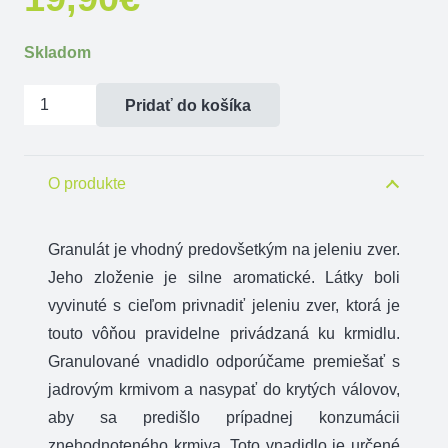
Skladom
množstvo
Pridať do košíka
Vnadidlo
na
jeleniu
O produkte
zver
-
Granulát je vhodný predovšetkým na jeleniu zver.
granulát
Jeho zloženie je silne aromatické. Látky boli
Premium
vyvinuté s cieľom privnadiť jeleniu zver, ktorá je
Špeciál
touto vôňou pravidelne privádzaná ku krmidlu.
750g
Granulované vnadidlo odporúčame premiešať s
jadrovým krmivom a nasypať do krytých válovov,
aby sa predišlo prípadnej konzumácii
znehodnoteného krmiva. Toto vnadidlo je určené