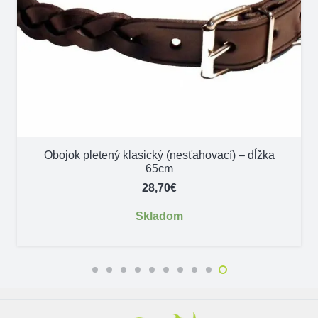
Obojok pletený klasický (nesťahovací) – dĺžka
65cm
28,70
€
Skladom