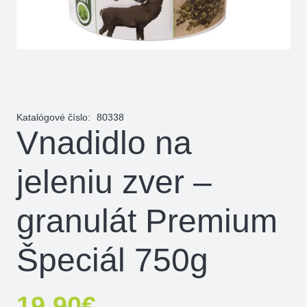
Katalógové číslo:
80338
Vnadidlo na
jeleniu zver –
granulát Premium
Špeciál 750g
19,90
€