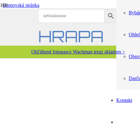
Domovská stránka
Poľovníctvo
Rybár
Doplnky pre psov
Vodítko duté lano mosazná spona 12 mm x 200 cm šedá
Obleč
Obľúbené fotopasce Wachman teraz skladom >
Obuv
Darč
Kontakt