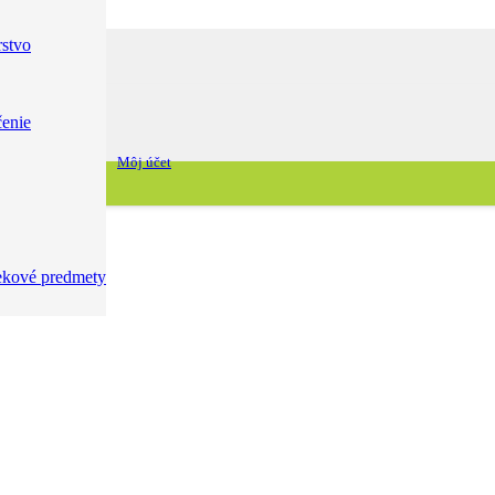
stvo
enie
Môj účet
ekové predmety