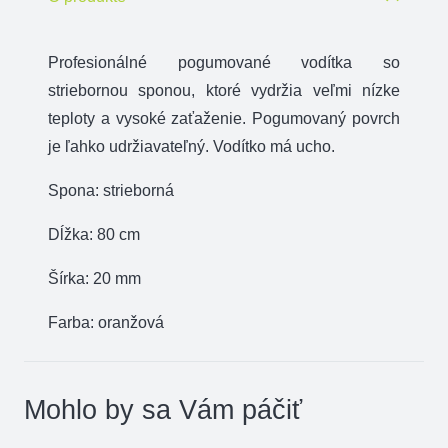
spona
oranžové
Profesionálné pogumované vodítka so
20
striebornou sponou, ktoré vydržia veľmi nízke
mm
teploty a vysoké zaťaženie. Pogumovaný povrch
x
je ľahko udržiavateľný. Vodítko má ucho.
80
Spona: strieborná
cm
Dĺžka: 80 cm
Šírka: 20 mm
Farba: oranžová
Mohlo by sa Vám páčiť