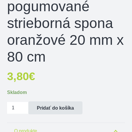
pogumované
strieborná spona
oranžové 20 mm x
80 cm
3,80
€
Skladom
množstvo
Pridať do košíka
Vodítko
pogumované
strieborná
O produkte