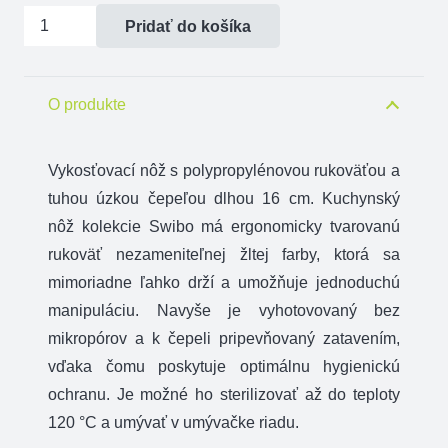
množstvo
Pridať do košíka
Vykosťovací
nôž
Victorinox
O produkte
Swibo
16
Vykosťovací nôž s polypropylénovou rukoväťou a
cm
tuhou úzkou čepeľou dlhou 16 cm. Kuchynský
tuhá
nôž kolekcie Swibo má ergonomicky tvarovanú
čepeľ
rukoväť nezameniteľnej žltej farby, ktorá sa
mimoriadne ľahko drží a umožňuje jednoduchú
manipuláciu. Navyše je vyhotovovaný bez
mikropórov a k čepeli pripevňovaný zatavením,
vďaka čomu poskytuje optimálnu hygienickú
ochranu. Je možné ho sterilizovať až do teploty
120 °C a umývať v umývačke riadu.