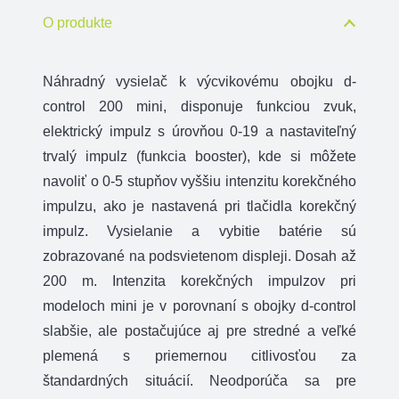
control
O produkte
200
mini
Náhradný vysielač k výcvikovému obojku d-
control 200 mini, disponuje funkciou zvuk,
elektrický impulz s úrovňou 0-19 a nastaviteľný
trvalý impulz (funkcia booster), kde si môžete
navoliť o 0-5 stupňov vyššiu intenzitu korekčného
impulzu, ako je nastavená pri tlačidla korekčný
impulz. Vysielanie a vybitie batérie sú
zobrazované na podsvietenom displeji. Dosah až
200 m. Intenzita korekčných impulzov pri
modeloch mini je v porovnaní s obojky d-control
slabšie, ale postačujúce aj pre stredné a veľké
plemená s priemernou citlivosťou za
štandardných situácií. Neodporúča sa pre