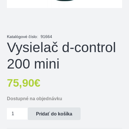
Katalógové číslo:
91664
Vysielač d-control
200 mini
75,90
€
Dostupné na objednávku
množstvo
Pridať do košíka
Vysielač
d-