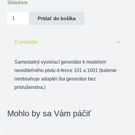
Skladom
množstvo
Pridať do košíka
Vysielací
generátor
samostatný
O produkte
101
a
Samostatný vysielací generátor k modelom
1001
neviditeľného plotu d-fence 101 a 1001 (balenie
neobsahuje adaptér iba generátor bez
príslušenstva.)
Mohlo by sa Vám páčiť