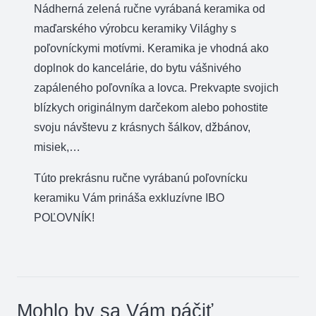
Nádherná zelená ručne vyrábaná keramika od
maďarského výrobcu keramiky Világhy s
poľovníckymi motívmi. Keramika je vhodná ako
doplnok do kancelárie, do bytu vášnivého
zapáleného poľovníka a lovca. Prekvapte svojich
blízkych originálnym darčekom alebo pohostite
svoju návštevu z krásnych šálkov, džbánov,
misiek,…
Túto prekrásnu ručne vyrábanú poľovnícku
keramiku Vám prináša exkluzívne IBO
POĽOVNÍK!
Mohlo by sa Vám páčiť