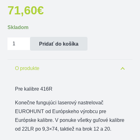
71,60
€
Skladom
množstvo
Pridať do košíka
Laserový
nastrelovač
zbrane
O produkte
EUROHUNT
416R
Pre kalibre 416R
Konečne fungujúci laserový nastrelovač
EUROHUNT od Európskeho výrobcu pre
Európske kalibre. V ponuke všetky guľové kalibre
od 22LR po 9,3×74, taktiež na brok 12 a 20.