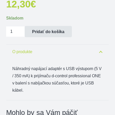
12,30
€
Skladom
množstvo
Pridať do košíka
Napájací
adaptér
a
O produkte
nabíjačka
ONE
Náhradný napájací adaptér s USB výstupom (5 V
/ 350 mA) k prijímaču d-control professional ONE
v balení s nabíjačkou súčasťou, ktoré je USB
kábel.
Mohlo by sa Vám páčiť