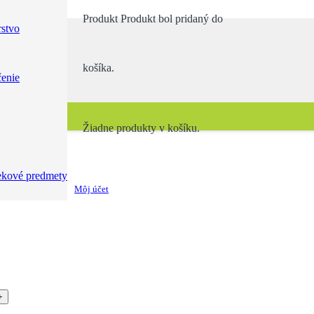
Produkt
Produkt
bol pridaný do
stvo
košíka.
enie
Žiadne produkty v košíku.
v
ekové predmety
Môj účet