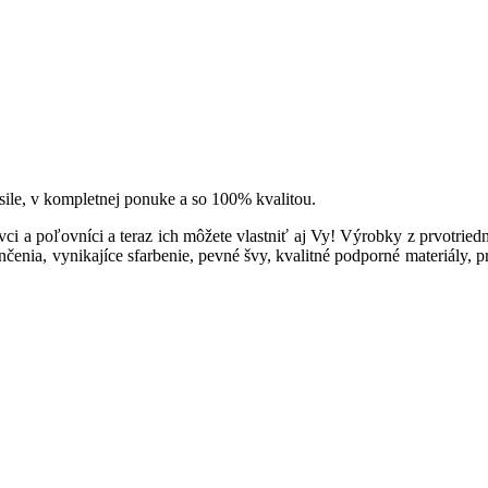
le, v kompletnej ponuke a so 100% kvalitou.
i a poľovníci a teraz ich môžete vlastniť aj Vy! Výrobky z prvotried
nčenia, vynikajíce sfarbenie, pevné švy, kvalitné podporné materiály, p