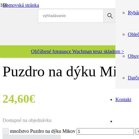
Domovská stránka
Poľovníctvo
Rybár
Puzdrá
Puzdro na dýku Mikov
🔍
Obleč
Katalógové číslo:
67507
Obľúbené fotopasce Wachman teraz skladom >
Obuv
Puzdro na dýku Miko
Darč
24,60
€
Kontakt
Dostupné na objednávku
množstvo Puzdro na dýku Mikov