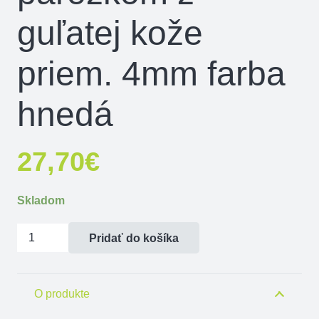
guľatej kože
priem. 4mm farba
hnedá
27,70
€
Skladom
množstvo
Pridať do košíka
Vodítko
s
parožkom
O produkte
z