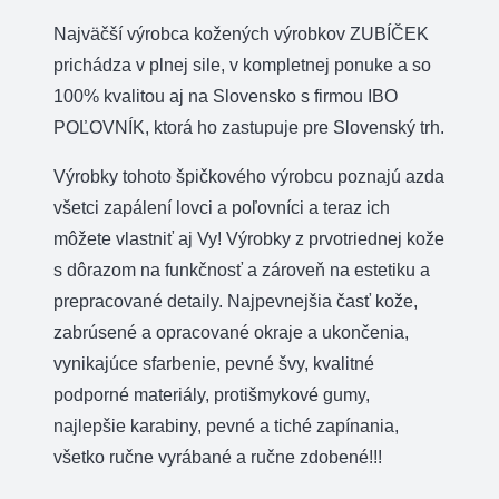
guľatej
Najväčší výrobca kožených výrobkov ZUBÍČEK
kože
prichádza v plnej sile, v kompletnej ponuke a so
priem.
100% kvalitou aj na Slovensko s firmou IBO
4mm
POĽOVNÍK, ktorá ho zastupuje pre Slovenský trh.
farba
Výrobky tohoto špičkového výrobcu poznajú azda
hnedá
všetci zapálení lovci a poľovníci a teraz ich
môžete vlastniť aj Vy! Výrobky z prvotriednej kože
s dôrazom na funkčnosť a zároveň na estetiku a
prepracované detaily. Najpevnejšia časť kože,
zabrúsené a opracované okraje a ukončenia,
vynikajúce sfarbenie, pevné švy, kvalitné
podporné materiály, protišmykové gumy,
najlepšie karabiny, pevné a tiché zapínania,
všetko ručne vyrábané a ručne zdobené!!!